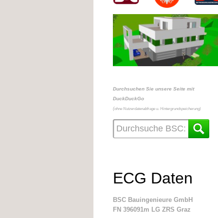
Durchsuchen Sie unsere Seite mit
DuckDuckGo
(
ohne Nutzerdatenabfrage u. Hintergrundspeicherung)
ECG Daten
BSC Bauingenieure GmbH
FN 396091m LG ZRS Graz