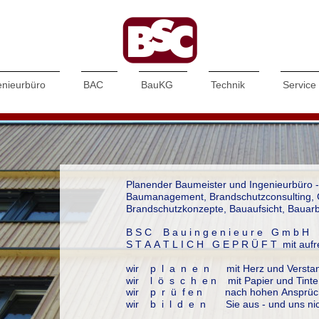
enieurbüro
BAC
BauKG
Technik
Service
Planender Baumeister und Ingenieurbüro -
Baumanagement, Brandschutzconsulting, 
Brandschutzkonzepte, Bauaufsicht, Bauarb
B S C B a u i n g e n i e u r e G m b
S T A A T L I C H G E P R Ü F T mit auf
wir p l a n e n mit Herz und Versta
wir l ö s c h e n mit Papier und Tinte
wir p r ü f e n nach hohen Ansprüc
wir b i l d e n Sie aus - und uns nic