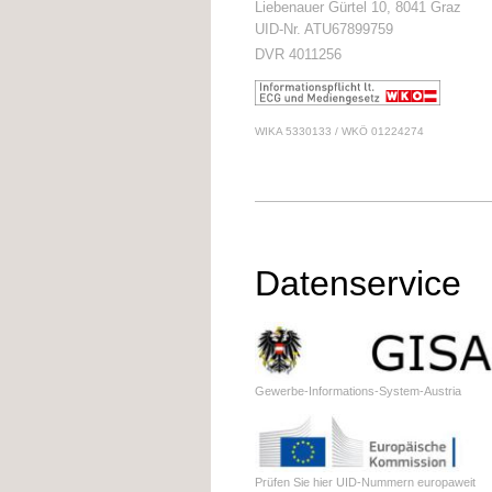
Liebenauer Gürtel 10, 8041 Graz
UID-Nr. ATU67899759
DVR 4011256
WIKA 5330133 / WKÖ 01224274
Datenservice
Gewerbe-Informations-System-Austria
Prüfen Sie hier UID-Nummern europaweit