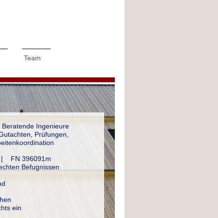
Team
 Beratende Ingenieure
Gutachten, Prüfungen,
eitenkoordination
 H | FN 396091m
rechten Befugnissen
nd
hen
hts ein