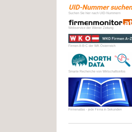
Suchen Sie hier nach UID-Nummern
Webservice der Wiener Zeitung
Firmen A-B-C der WK Österreich
Smarte Recherche von Wirtschaftsinfos
Firmenatlas - jede Firma in Sekunden