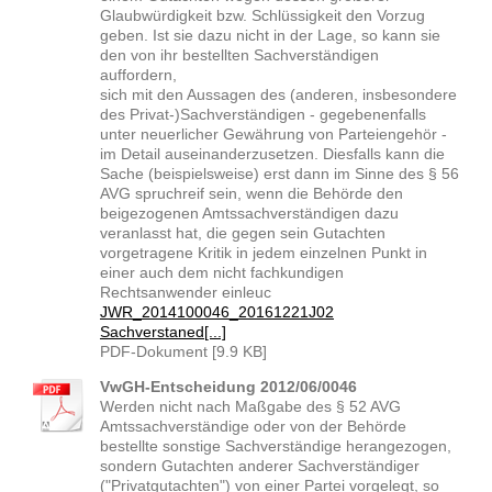
Glaubwürdigkeit bzw. Schlüssigkeit den Vorzug
geben. Ist sie dazu nicht in der Lage, so kann sie
den von ihr bestellten Sachverständigen
auffordern,
sich mit den Aussagen des (anderen, insbesondere
des Privat-)Sachverständigen - gegebenenfalls
unter neuerlicher Gewährung von Parteiengehör -
im Detail auseinanderzusetzen. Diesfalls kann die
Sache (beispielsweise) erst dann im Sinne des § 56
AVG spruchreif sein, wenn die Behörde den
beigezogenen Amtssachverständigen dazu
veranlasst hat, die gegen sein Gutachten
vorgetragene Kritik in jedem einzelnen Punkt in
einer auch dem nicht fachkundigen
Rechtsanwender einleuc
JWR_2014100046_20161221J02
Sachverstaned[...]
PDF-Dokument [9.9 KB]
VwGH-Entscheidung 2012/06/0046
Werden nicht nach Maßgabe des § 52 AVG
Amtssachverständige oder von der Behörde
bestellte sonstige Sachverständige herangezogen,
sondern Gutachten anderer Sachverständiger
("Privatgutachten") von einer Partei vorgelegt, so