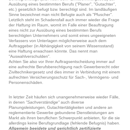
Ausübung eines bestimmten Berufs ("Planer", "Gutachter",
etc.) gesetzlich befugt bzw. berechtigt sind. Im landläufigen
Sinne bezeichnet man nicht Befugte auch als "Pfuscher".
Letztlich steht im Schadensfall auch immer wieder die Frage
der
Haftung
im Raum, womit im Falle einer Beauftragung
eines nicht zur Ausübung eines bestimmten Berufs
berechtigten Unternehmers und somit eines ungeeigneten
Verfassers von Unterlagen möglicherweise auch dem
Auftraggeber (in Abhängigkeit von seinem Wissensstand)
eine Haftung erwachsen könnte. Das nennt man
"Auswahlverschulden".
Achten Sie also vor Ihrer Auftragsentscheidung immer auf
eine aufrechte Berufsberechtigung nach Gewerberecht oder
Ziviltechnikergesetz und dies immer in Verbindung mit einem
aufrechten Versicherungsschutz für Sach-, Vermögens- und
Personenschäden.
In letzter Zeit häufen sich unangenehmerweise wieder Fälle,
in denen
"Sachverständige"
auch diverse
Planungsleistungen, Gutachtertätigkeiten und andere an
reglementierte Gewerbe gebundene Dienstleistungen am
Markt als ihren beruflichen Schwerpunkt anbieten, für die sie
allerdings keine Berufsgrundlage (fehlende Befugnis) haben.
Allgemein beeidete und gerichtlich zertifizierte