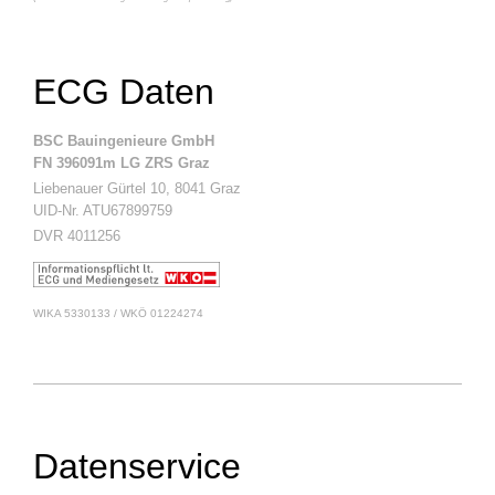
ECG Daten
BSC Bauingenieure GmbH
FN 396091m LG ZRS Graz
Liebenauer Gürtel 10, 8041 Graz
UID-Nr. ATU67899759
DVR 4011256
WIKA 5330133 / WKÖ 01224274
Datenservice