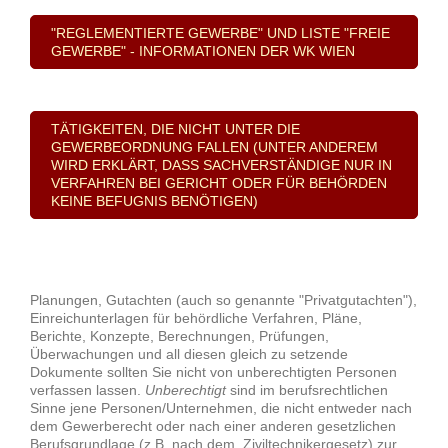
"REGLEMENTIERTE GEWERBE" UND LISTE "FREIE
GEWERBE" - INFORMATIONEN DER WK WIEN
TÄTIGKEITEN, DIE NICHT UNTER DIE
GEWERBEORDNUNG FALLEN (UNTER ANDEREM
WIRD ERKLÄRT, DASS SACHVERSTÄNDIGE NUR IN
VERFAHREN BEI GERICHT ODER FÜR BEHÖRDEN
KEINE BEFUGNIS BENÖTIGEN)
Planungen, Gutachten (auch so genannte "Privatgutachten"),
Einreichunterlagen für behördliche Verfahren, Pläne,
Berichte, Konzepte, Berechnungen, Prüfungen,
Überwachungen und all diesen gleich zu setzende
Dokumente sollten Sie nicht von unberechtigten Personen
verfassen lassen.
Unberechtigt
sind im berufsrechtlichen
Sinne jene Personen/Unternehmen, die nicht entweder nach
dem Gewerberecht oder nach einer anderen gesetzlichen
Berufsgrundlage (z.B. nach dem Ziviltechnikergesetz) zur