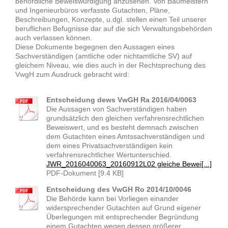
behördliche Beweiswürdigung anzusehen. Von Baumeistern
und Ingenieurbüros verfasste Gutachten, Pläne,
Beschreibungen, Konzepte, u.dgl. stellen einen Teil unserer
beruflichen Befugnisse dar auf die sich Verwaltungsbehörden
auch verlassen können.
Diese Dokumente begegnen den Aussagen eines
Sachverständigen (amtliche oder nichtamtliche SV) auf
gleichem Niveau, wie dies auch in der Rechtsprechung des
VwgH zum Ausdruck gebracht wird:
Entscheidung dews VwGH Ra 2016/04/0063
Die Aussagen von Sachverständigen haben
grundsätzlich den gleichen verfahrensrechtlichen
Beweiswert, und es besteht demnach zwischen
dem Gutachten eines Amtssachverständigen und
dem eines Privatsachverständigen kein
verfahrensrechtlicher Wertunterschied.
JWR_2016040063_20160912L02 gleiche Bewei[...]
PDF-Dokument [9.4 KB]
Entscheidung des VwGH Ro 2014/10/0046
Die Behörde kann bei Vorliegen einander
widersprechender Gutachten auf Grund eigener
Überlegungen mit entsprechender Begründung
einem Gutachten wegen dessen größerer