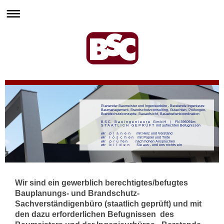
Planender Baumeister und Ingenieurbüro - Beratende Ingenieure
Baumanagement, Brandschutzconsulting, Gutachten, Prüfungen,
Brandschutzkonzepte, Bauaufsicht, Bauarbeitenkoordination
B S C B a u i n g e n i e u r e G m b H | FN 396091m
S T A A T L I C H G E P R Ü F T mit aufrechten Befugnissen
wir p l a n e n mit Herz und Verstand
wir l ö s c h e n mit Papier und Tinte
wir p r ü f e n nach hohen Ansprüchen
wir b i l d e n Sie aus - und uns nichts ein
Wir sind ein gewerblich berechtigtes/befugtes
Bauplanungs- und Brandschutz-
Sachverständigenbüro (staatlich geprüft) und mit
den dazu erforderlichen Befugnissen des