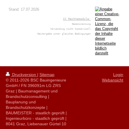
Stand: 17.07.2026
CC Rechtemodule:
Namensnennung
Verwendung nicht kommerziell
Weitergabe unter gleichen Bedingungen
Druckversion
|
Sitemap
Login
© 2011-2026 BSC Bauingenieure
Webansicht
GmbH / FN 396091m LG ZRS
Graz | Baumanagement und
Brandschutzconsulting |
Bauplanung und
Brandschutzkonzepte |
BAUMEISTER - staatlich geprüft |
Ingenieurbüro - staatlich geprüft |
8041 Graz, Liebenauer Gürtel 10