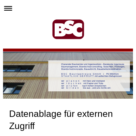
Planender Baumeister und Ingenieurbüro - Beratende Ingenieure
Baumanagement, Brandschutzconsulting, Gutachten, Prüfungen,
Brandschutzkonzepte, Bauaufsicht, Bauarbeitenkoordination
B S C B a u i n g e n i e u r e G m b H | FN 396091m
S T A A T L I C H G E P R Ü F T mit aufrechten Befugnissen
wir p l a n e n mit Herz und Verstand
wir l ö s c h e n mit Papier und Tinte
wir p r ü f e n nach hohen Ansprüchen
wir b i l d e n Sie aus - und uns nichts ein
Datenablage für externen
Zugriff