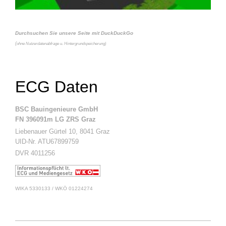
Durchsuchen Sie unsere Seite mit DuckDuckGo
(
ohne Nutzerdatenabfrage u. Hintergrundspeicherung)
ECG Daten
BSC Bauingenieure GmbH
FN 396091m LG ZRS Graz
Liebenauer Gürtel 10, 8041 Graz
UID-Nr. ATU67899759
DVR 4011256
WIKA 5330133 / WKÖ 01224274