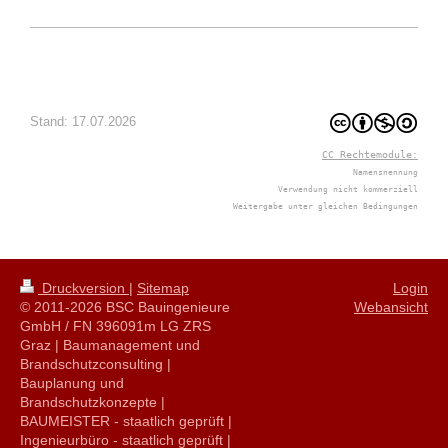
Stand: 17.07.2026
CC Rechtemodule:
Namensnennung
Verwendung nicht kommerziell
Weitergabe unter gleichen Bedingungen
Druckversion
|
Sitemap
Login
© 2011-2026 BSC Bauingenieure
Webansicht
GmbH / FN 396091m LG ZRS
Graz | Baumanagement und
Brandschutzconsulting |
Bauplanung und
Brandschutzkonzepte |
BAUMEISTER - staatlich geprüft |
Ingenieurbüro - staatlich geprüft |