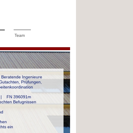
Team
 Beratende Ingenieure
Gutachten, Prüfungen,
eitenkoordination
 H | FN 396091m
rechten Befugnissen
nd
hen
hts ein