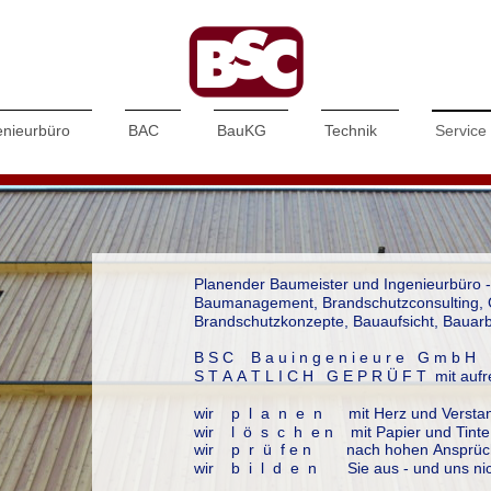
enieurbüro
BAC
BauKG
Technik
Service
Planender Baumeister und Ingenieurbüro -
Baumanagement, Brandschutzconsulting, 
Brandschutzkonzepte, Bauaufsicht, Bauarb
B S C B a u i n g e n i e u r e G m b
S T A A T L I C H G E P R Ü F T mit auf
wir p l a n e n mit Herz und Versta
wir l ö s c h e n mit Papier und Tinte
wir p r ü f e n nach hohen Ansprüc
wir b i l d e n Sie aus - und uns nic