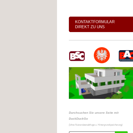
KONTAKTFORMULAR
DIREKT ZU UNS
Durchsuchen Sie unsere Seite mit
DuckDuckGo
(
ohne Nutzerdatenabfrage u. Hintergrundspeicherung)