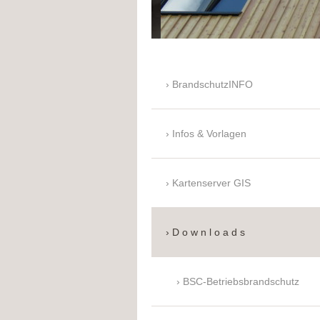
BrandschutzINFO
Infos & Vorlagen
Kartenserver GIS
D o w n l o a d s
BSC-Betriebsbrandschutz