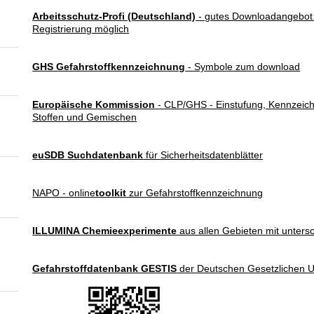
Arbeitsschutz-Profi (Deutschland)
- gutes Downloadangebot 
Registrierung möglich
GHS Gefahrstoffkennzeichnung
- Symbole zum download
Europäische Kommission
- CLP/GHS - Einstufung, Kennzeic
Stoffen und Gemischen
euSDB Suchdatenbank
für Sicherheitsdatenblätter
NAPO - online
toolkit
zur Gefahrstoffkennzeichnung
ILLUMINA Chemieexperimente
aus allen Gebieten mit unters
Gefahrstoffdatenbank GESTIS
der Deutschen Gesetzlichen Un