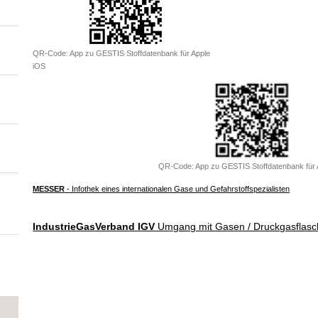
QR-Code: App zu GESTIS Stoffdatenbank für Apple
iOS
QR-Code: App zu GESTIS Stoffdatenbank für 
MESSER
- Infothek eines internationalen Gase und Gefahrstoffspezialisten
IndustrieGasVerband IGV
Umgang mit Gasen / Druckgasflas