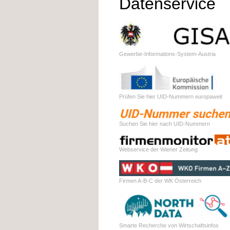
Datenservice
Gewerbe-Informations-System-Austria
Prüfen Sie hier UID-Nummern europaweit
Suchen Sie hier nach UID-Nummern
Webservice der Wiener Zeitung
Firmen A-B-C der WK Österreich
Smarte Recherche von Wirtschaftsinfos