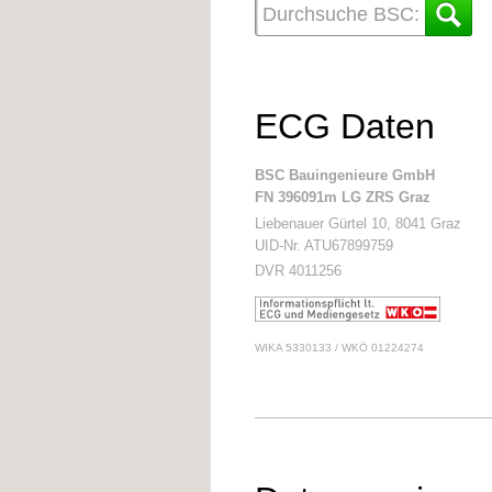
ECG Daten
BSC Bauingenieure GmbH
FN 396091m LG ZRS Graz
Liebenauer Gürtel 10, 8041 Graz
UID-Nr. ATU67899759
DVR 4011256
WIKA 5330133 / WKÖ 01224274