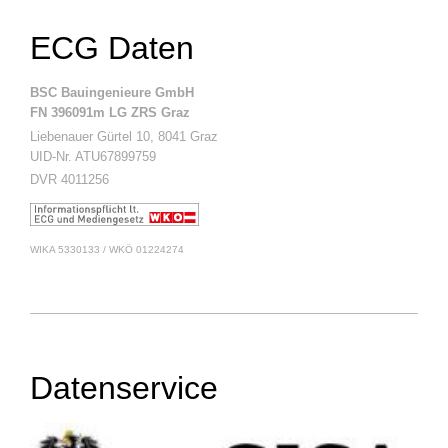
ECG Daten
BSC Bauingenieure GmbH
FN 396091m LG ZRS Graz
Liebenauer Gürtel 10, 8041 Graz
UID-Nr. ATU67899759
DVR 4011256
WIKA 5330133 / WKÖ 01224274
Datenservice