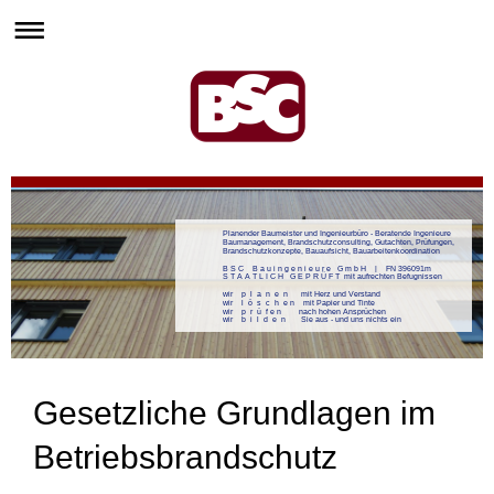
Planender Baumeister und Ingenieurbüro - Beratende Ingenieure
Baumanagement, Brandschutzconsulting, Gutachten, Prüfungen,
Brandschutzkonzepte, Bauaufsicht, Bauarbeitenkoordination
B S C B a u i n g e n i e u r e G m b H | FN 396091m
S T A A T L I C H G E P R Ü F T mit aufrechten Befugnissen
wir p l a n e n mit Herz und Verstand
wir l ö s c h e n mit Papier und Tinte
wir p r ü f e n nach hohen Ansprüchen
wir b i l d e n Sie aus - und uns nichts ein
Gesetzliche Grundlagen im
Betriebsbrandschutz