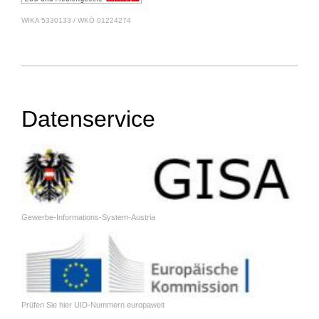
WIKA 5330133 / WKÖ 01224274
Datenservice
Gewerbe-Informations-System-Austria
Prüfen Sie hier UID-Nummern europaweit