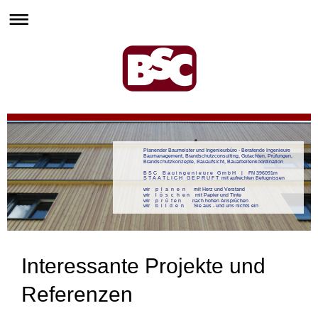
Planender Baumeister und Ingenieurbüro - Beratende Ingenieure
Baumanagement, Brandschutzconsulting, Gutachten, Prüfungen,
Brandschutzkonzepte, Bauaufsicht, Bauarbeitenkoordination
B S C B a u i n g e n i e u r e G m b H | FN 396091m
S T A A T L I C H G E P R Ü F T mit aufrechten Befugnissen
wir p l a n e n mit Herz und Verstand
wir l ö s c h e n mit Papier und Tinte
wir p r ü f e n nach hohen Ansprüchen
wir b i l d e n Sie aus - und uns nichts ein
Interessante Projekte und
Referenzen