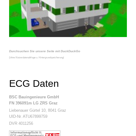
Durchsuchen Sie unsere Seite mit DuckDuckGo
(
ohne Nutzerdatenabfrage u. Hintergrundspeicherung)
ECG Daten
BSC Bauingenieure GmbH
FN 396091m LG ZRS Graz
Liebenauer Gürtel 10, 8041 Graz
UID-Nr. ATU67899759
DVR 4011256