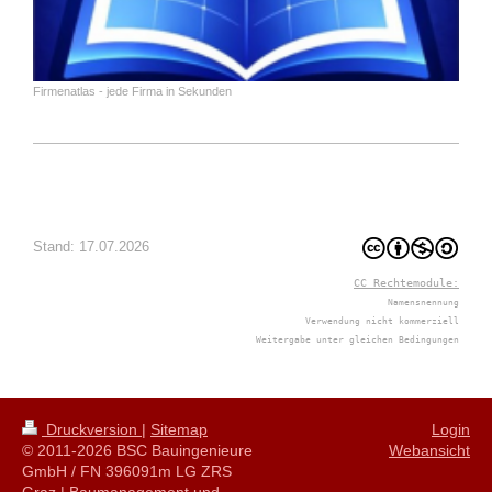
Firmenatlas - jede Firma in Sekunden
Stand: 17.07.2026
CC Rechtemodule:
Namensnennung
Verwendung nicht kommerziell
Weitergabe unter gleichen Bedingungen
Druckversion
|
Sitemap
Login
© 2011-2026 BSC Bauingenieure
Webansicht
GmbH / FN 396091m LG ZRS