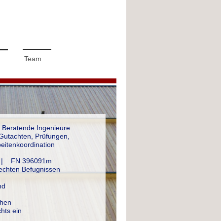
Team
 Beratende Ingenieure
Gutachten, Prüfungen,
eitenkoordination
 H | FN 396091m
rechten Befugnissen
nd
hen
hts ein