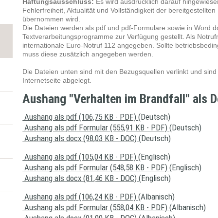
Haftungsausschluss:
Es wird ausdrücklich darauf hingewiesen,
Fehlerfreiheit, Aktualität und Vollständigkeit der bereitgestellte
übernommen wird.
Die Dateien werden als pdf und pdf-Formulare sowie in Word d
Textverarbeitungsprogramme zur Verfügung gestellt. Als Notru
internationale Euro-Notruf 112 angegeben. Sollte betriebsbeding
muss diese zusätzlich angegeben werden.
Die Dateien unten sind mit den Bezugsquellen verlinkt und sin
Internetseite abgelegt.
Aushang "Verhalten im Brandfall" als 
Aushang als pdf (106,75 KB - PDF)
(Deutsch)
Aushang als pdf Formular (555,91 KB - PDF)
(Deutsch)
Aushang als docx (98,03 KB - DOC)
(Deutsch)
Aushang als pdf (105,04 KB - PDF)
(Englisch)
Aushang als pdf Formular (548,58 KB - PDF)
(Englisch)
Aushang als docx (81,46 KB - DOC)
(Englisch)
Aushang als pdf (106,24 KB - PDF)
(Albanisch)
Aushang als pdf Formular (558,04 KB - PDF)
(Albanisch)