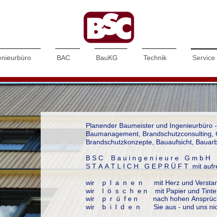
enieurbüro
BAC
BauKG
Technik
Service
Planender Baumeister und Ingenieurbüro -
Baumanagement, Brandschutzconsulting, 
Brandschutzkonzepte, Bauaufsicht, Bauarb
B S C B a u i n g e n i e u r e G m b
S T A A T L I C H G E P R Ü F T mit auf
wir p l a n e n mit Herz und Versta
wir l ö s c h e n mit Papier und Tinte
wir p r ü f e n nach hohen Ansprüc
wir b i l d e n Sie aus - und uns nic