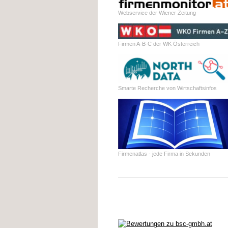
Webservice der Wiener Zeitung
Firmen A-B-C der WK Österreich
Smarte Recherche von Wirtschaftsinfos
Firmenatlas - jede Firma in Sekunden