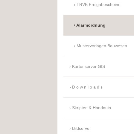
TRVB Freigabescheine
Alarmordnung
Mustervorlagen Bauwesen
Kartenserver GIS
D o w n l o a d s
Skripten & Handouts
Bildserver