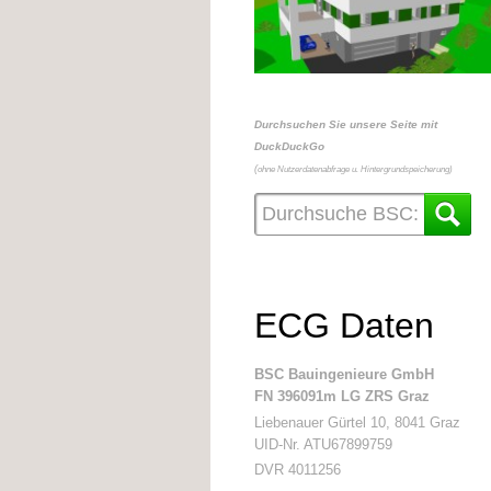
Durchsuchen Sie unsere Seite mit
DuckDuckGo
(
ohne Nutzerdatenabfrage u. Hintergrundspeicherung)
ECG Daten
BSC Bauingenieure GmbH
FN 396091m LG ZRS Graz
Liebenauer Gürtel 10, 8041 Graz
UID-Nr. ATU67899759
DVR 4011256