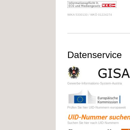
WIKA 5330133 / WKÖ 01224274
Datenservice
Gewerbe-Informations-System-Austria
Prüfen Sie hier UID-Nummern europaweit
Suchen Sie hier nach UID-Nummern