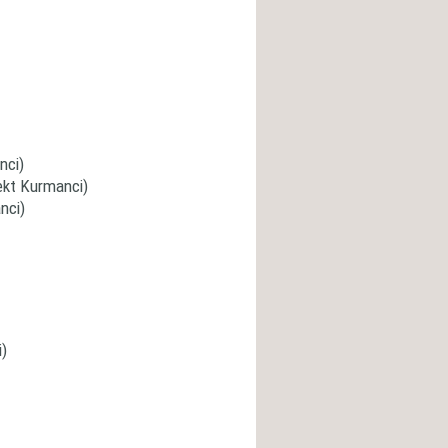
nci)
lekt Kurmanci)
nci)
i)