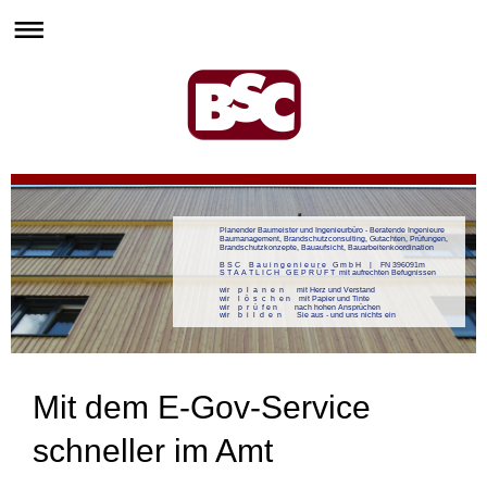
Planender Baumeister und Ingenieurbüro - Beratende Ingenieure
Baumanagement, Brandschutzconsulting, Gutachten, Prüfungen,
Brandschutzkonzepte, Bauaufsicht, Bauarbeitenkoordination
B S C B a u i n g e n i e u r e G m b H | FN 396091m
S T A A T L I C H G E P R Ü F T mit aufrechten Befugnissen
wir p l a n e n mit Herz und Verstand
wir l ö s c h e n mit Papier und Tinte
wir p r ü f e n nach hohen Ansprüchen
wir b i l d e n Sie aus - und uns nichts ein
Mit dem E-Gov-Service
schneller im Amt