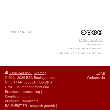
Stand: 17.07.2026
CC Rechtemodule:
Namensnennung
Verwendung nicht kommerziell
Weitergabe unter gleichen Bedingungen
Druckversion
|
Sitemap
Login
© 2011-2026 BSC Bauingenieure
Webansicht
GmbH / FN 396091m LG ZRS
Graz | Baumanagement und
Brandschutzconsulting |
Bauplanung und
Brandschutzkonzepte |
BAUMEISTER - staatlich geprüft |