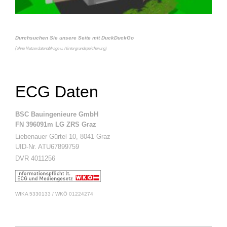
Durchsuchen Sie unsere Seite mit DuckDuckGo
(
ohne Nutzerdatenabfrage u. Hintergrundspeicherung)
ECG Daten
BSC Bauingenieure GmbH
FN 396091m LG ZRS Graz
Liebenauer Gürtel 10, 8041 Graz
UID-Nr. ATU67899759
DVR 4011256
WIKA 5330133 / WKÖ 01224274