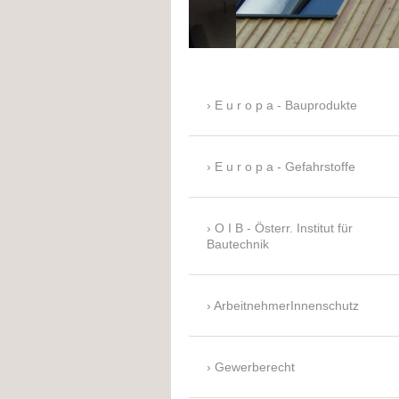
E u r o p a - Bauprodukte
E u r o p a - Gefahrstoffe
O I B - Österr. Institut für
Bautechnik
ArbeitnehmerInnenschutz
Gewerberecht