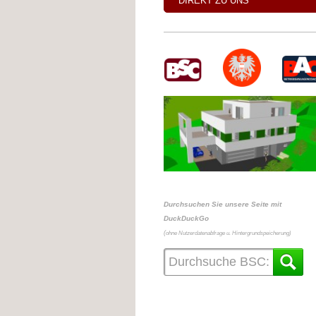
DIREKT ZU UNS
Durchsuchen Sie unsere Seite mit
DuckDuckGo
(
ohne Nutzerdatenabfrage u. Hintergrundspeicherung)