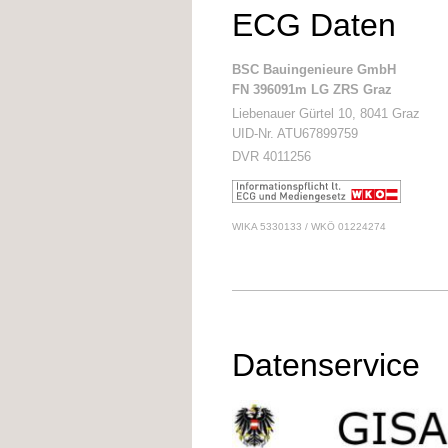
ECG Daten
BSC Bauingenieure GmbH
FN 396091m LG ZRS Graz
Liebenauer Gürtel 10, 8041 Graz
UID-Nr. ATU67899759
DVR 4011256
WIKA 5330133 / WKÖ 01224274
Datenservice