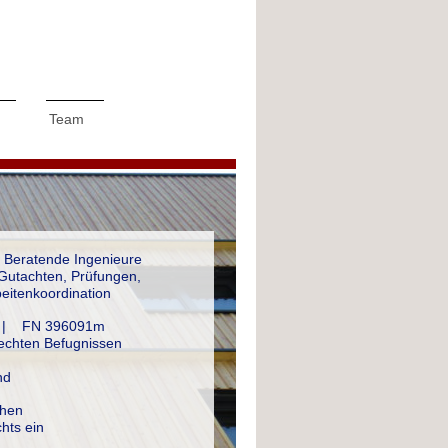
Team
 Beratende Ingenieure
Gutachten, Prüfungen,
eitenkoordination
 H | FN 396091m
rechten Befugnissen
nd
hen
hts ein