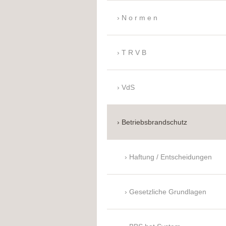
N o r m e n
T R V B
VdS
Betriebsbrandschutz
Haftung / Entscheidungen
Gesetzliche Grundlagen