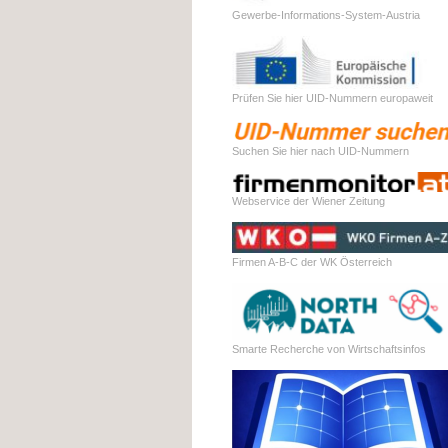
Gewerbe-Informations-System-Austria
Prüfen Sie hier UID-Nummern europaweit
Suchen Sie hier nach UID-Nummern
Webservice der Wiener Zeitung
Firmen A-B-C der WK Österreich
Smarte Recherche von Wirtschaftsinfos