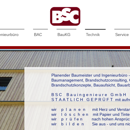
enieurbüro
BAC
BauKG
Technik
Service
Planender Baumeister und Ingenieurbüro -
Baumanagement, Brandschutzconsulting, 
Brandschutzkonzepte, Bauaufsicht, Bauarb
B S C B a u i n g e n i e u r e G m b
S T A A T L I C H G E P R Ü F T mit auf
wir p l a n e n mit Herz und Versta
wir l ö s c h e n mit Papier und Tinte
wir p r ü f e n nach hohen Ansprüc
wir b i l d e n Sie aus - und uns nic