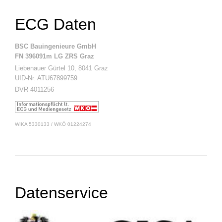
ECG Daten
BSC Bauingenieure GmbH
FN 396091m LG ZRS Graz
Liebenauer Gürtel 10, 8041 Graz
UID-Nr. ATU67899759
DVR 4011256
WIKA 5330133 / WKÖ 01224274
Datenservice