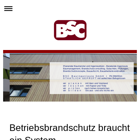
Planender Baumeister und Ingenieurbüro - Beratende Ingenieure
Baumanagement, Brandschutzconsulting, Gutachten, Prüfungen,
Brandschutzkonzepte, Bauaufsicht, Bauarbeitenkoordination
B S C B a u i n g e n i e u r e G m b H | FN 396091m
S T A A T L I C H G E P R Ü F T mit aufrechten Befugnissen
wir p l a n e n mit Herz und Verstand
wir l ö s c h e n mit Papier und Tinte
wir p r ü f e n nach hohen Ansprüchen
wir b i l d e n Sie aus - und uns nichts ein
Betriebsbrandschutz braucht