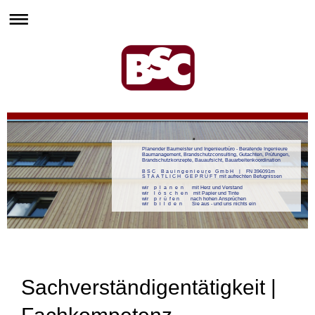
Planender Baumeister und Ingenieurbüro - Beratende Ingenieure
Baumanagement, Brandschutzconsulting, Gutachten, Prüfungen,
Brandschutzkonzepte, Bauaufsicht, Bauarbeitenkoordination
B S C B a u i n g e n i e u r e G m b H | FN 396091m
S T A A T L I C H G E P R Ü F T mit aufrechten Befugnissen
wir p l a n e n mit Herz und Verstand
wir l ö s c h e n mit Papier und Tinte
wir p r ü f e n nach hohen Ansprüchen
wir b i l d e n Sie aus - und uns nichts ein
Sachverständigentätigkeit |