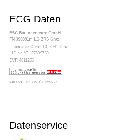
ECG Daten
BSC Bauingenieure GmbH
FN 396091m LG ZRS Graz
Liebenauer Gürtel 10, 8041 Graz
UID-Nr. ATU67899759
DVR 4011256
WIKA 5330133 / WKÖ 01224274
Datenservice